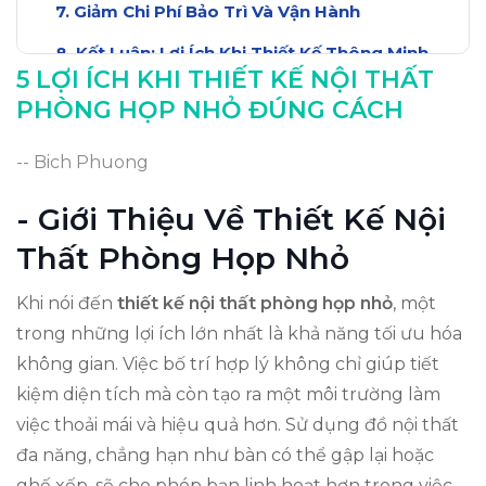
Giảm Chi Phí Bảo Trì Và Vận Hành
Kết Luận: Lợi Ích Khi Thiết Kế Thông Minh
5 LỢI ÍCH KHI THIẾT KẾ NỘI THẤT
PHÒNG HỌP NHỎ ĐÚNG CÁCH
-- Bich Phuong
- Giới Thiệu Về Thiết Kế Nội
Thất Phòng Họp Nhỏ
Khi nói đến
thiết kế nội thất phòng họp nhỏ
, một
trong những lợi ích lớn nhất là khả năng tối ưu hóa
không gian. Việc bố trí hợp lý không chỉ giúp tiết
kiệm diện tích mà còn tạo ra một môi trường làm
việc thoải mái và hiệu quả hơn. Sử dụng đồ nội thất
đa năng, chẳng hạn như bàn có thể gập lại hoặc
ghế xếp, sẽ cho phép bạn linh hoạt hơn trong việc