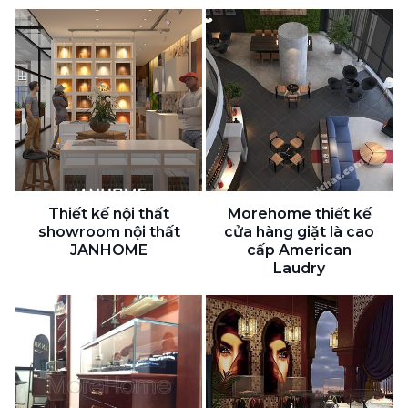
Thiết kế nội thất
Morehome thiết kế
showroom nội thất
cửa hàng giặt là cao
JANHOME
cấp American
Laudry