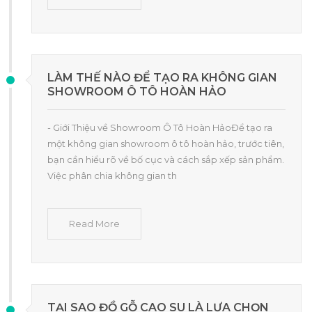
LÀM THẾ NÀO ĐỂ TẠO RA KHÔNG GIAN
SHOWROOM Ô TÔ HOÀN HẢO
- Giới Thiệu về Showroom Ô Tô Hoàn HảoĐể tạo ra
một không gian showroom ô tô hoàn hảo, trước tiên,
bạn cần hiểu rõ về bố cục và cách sắp xếp sản phẩm.
Việc phân chia không gian th
Read More
TẠI SAO ĐỒ GỖ CAO SU LÀ LỰA CHỌN