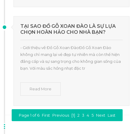
TẠI SAO ĐỒ GỖ XOAN ĐÀO LÀ SỰ LỰA
CHỌN HOÀN HẢO CHO NHÀ BẠN?
- Giới thiệu về Đồ Gỗ Xoan ĐàoĐồ Gỗ Xoan Đào
không chỉ mang lại vẻ đẹp tự nhiên mà còn thể hiện
đẳng cấp và sự sang trọng cho không gian sống của
bạn. Với màu sắc hồng nhạt đặc tr
Read More
Page 1 of 6
First
Previous
[1]
2
3
4
5
Next
Last