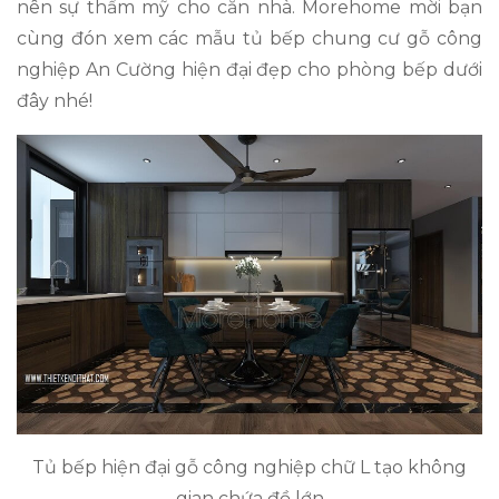
nên sự thẩm mỹ cho căn nhà. Morehome mời bạn
cùng đón xem các mẫu tủ bếp chung cư gỗ công
nghiệp An Cường hiện đại đẹp cho phòng bếp dưới
đây nhé!
Tủ bếp hiện đại gỗ công nghiệp chữ L tạo không
gian chứa đồ lớn